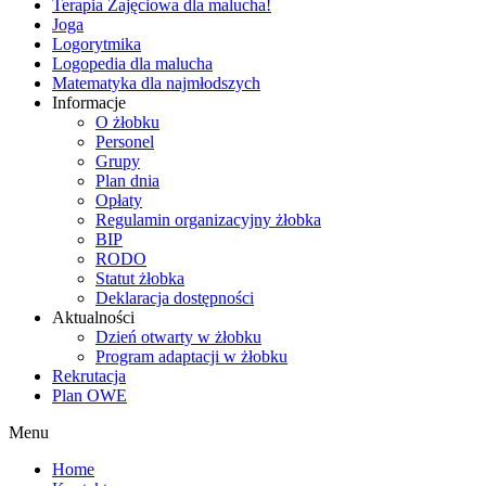
Terapia Zajęciowa dla malucha!
Joga
Logorytmika
Logopedia dla malucha
Matematyka dla najmłodszych
Informacje
O żłobku
Personel
Grupy
Plan dnia
Opłaty
Regulamin organizacyjny żłobka
BIP
RODO
Statut żłobka
Deklaracja dostępności
Aktualności
Dzień otwarty w żłobku
Program adaptacji w żłobku
Rekrutacja
Plan OWE
Menu
Home