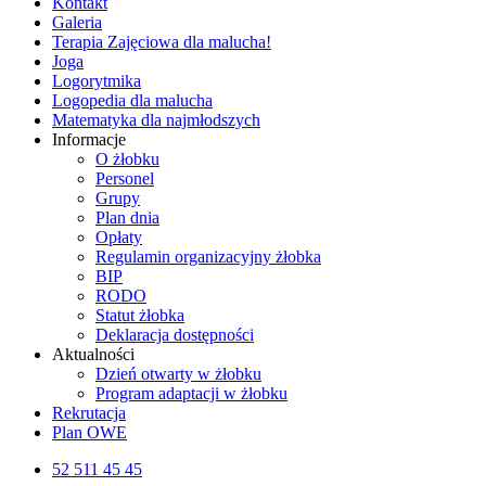
Kontakt
Galeria
Terapia Zajęciowa dla malucha!
Joga
Logorytmika
Logopedia dla malucha
Matematyka dla najmłodszych
Informacje
O żłobku
Personel
Grupy
Plan dnia
Opłaty
Regulamin organizacyjny żłobka
BIP
RODO
Statut żłobka
Deklaracja dostępności
Aktualności
Dzień otwarty w żłobku
Program adaptacji w żłobku
Rekrutacja
Plan OWE
52 511 45 45