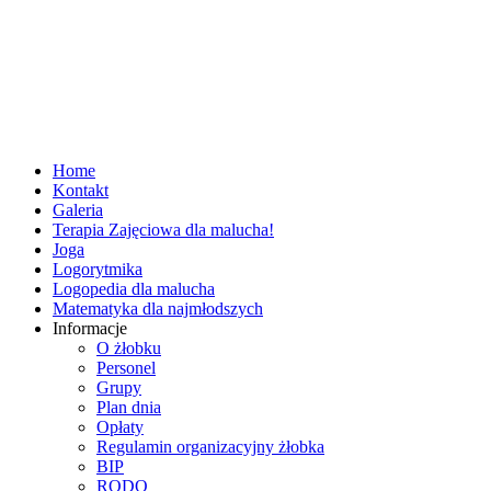
Home
Kontakt
Galeria
Terapia Zajęciowa dla malucha!
Joga
Logorytmika
Logopedia dla malucha
Matematyka dla najmłodszych
Informacje
O żłobku
Personel
Grupy
Plan dnia
Opłaty
Regulamin organizacyjny żłobka
BIP
RODO