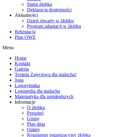
Statut żłobka
Deklaracja dostępności
Aktualności
Dzień otwarty w żłobku
Program adaptacji w żłobku
Rekrutacja
Plan OWE
Menu
Home
Kontakt
Galeria
Terapia Zajęciowa dla malucha!
Joga
Logorytmika
Logopedia dla malucha
Matematyka dla najmłodszych
Informacje
O żłobku
Personel
Grupy
Plan dnia
Opłaty
Regulamin organizacyjny żłobka