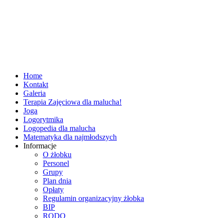
Home
Kontakt
Galeria
Terapia Zajęciowa dla malucha!
Joga
Logorytmika
Logopedia dla malucha
Matematyka dla najmłodszych
Informacje
O żłobku
Personel
Grupy
Plan dnia
Opłaty
Regulamin organizacyjny żłobka
BIP
RODO