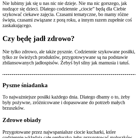
Nie lubimy jak się u nas nic nie dzieje. Nie ma nic gorszego, jak
nudzące się dzieci. Dlatego codziennie „ciocie” będą dla Ciebie
szykować ciekawe zajęcia. Czasami tematyczne, bo mamy różne
święta, czasami związane z porą roku, a innym razem zupełnie coś
zaskakującego.
Czy będę jadł zdrowo?
Nie tylko zdrowo, ale także pysznie. Codziennie szykowane posiłki,
tylko ze świeżych produktów, przygotowywane są na podstawie
zbilansowanych jadłospisów. Żebyś był silny jak mamusia i tatuś.
Pyszne śniadanka
To najważniejsze posiłki każdego dnia. Dlatego dbamy o to, żeby
były pożywne, zróżnicowane i dopasowane do potrzeb małych
brzuszków.
Zdrowe obiady
Przygotowane przez najwspanialsze ciocie kucharki, które
codziennie wkładają całe serduszko żeby przygotować maluszków