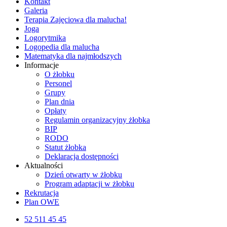
Kontakt
Galeria
Terapia Zajęciowa dla malucha!
Joga
Logorytmika
Logopedia dla malucha
Matematyka dla najmłodszych
Informacje
O żłobku
Personel
Grupy
Plan dnia
Opłaty
Regulamin organizacyjny żłobka
BIP
RODO
Statut żłobka
Deklaracja dostępności
Aktualności
Dzień otwarty w żłobku
Program adaptacji w żłobku
Rekrutacja
Plan OWE
52 511 45 45