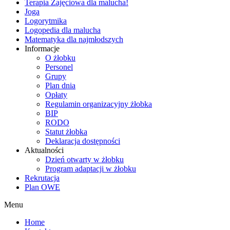
Terapia Zajęciowa dla malucha!
Joga
Logorytmika
Logopedia dla malucha
Matematyka dla najmłodszych
Informacje
O żłobku
Personel
Grupy
Plan dnia
Opłaty
Regulamin organizacyjny żłobka
BIP
RODO
Statut żłobka
Deklaracja dostępności
Aktualności
Dzień otwarty w żłobku
Program adaptacji w żłobku
Rekrutacja
Plan OWE
Menu
Home