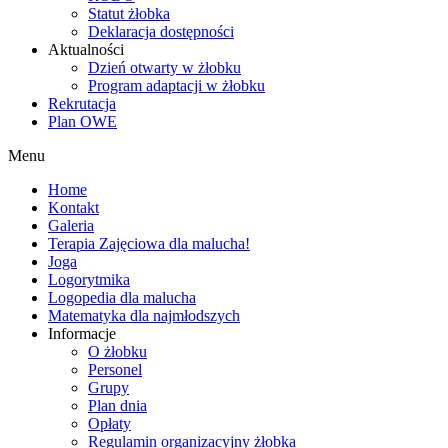
Statut żłobka
Deklaracja dostępności
Aktualności
Dzień otwarty w żłobku
Program adaptacji w żłobku
Rekrutacja
Plan OWE
Menu
Home
Kontakt
Galeria
Terapia Zajęciowa dla malucha!
Joga
Logorytmika
Logopedia dla malucha
Matematyka dla najmłodszych
Informacje
O żłobku
Personel
Grupy
Plan dnia
Opłaty
Regulamin organizacyjny żłobka