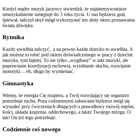
Kiedyś mądry muzyk jazzowy stwierdził, że najintensywniejsze
umuzykalnienie następuje do 3 roku życia. U nas będziesz grał,
śpiewał, tańczył abyś mógł wykorzystać ten złoty okres poznawania
świata dźwięku.
Rytmika
Każdy uwielbia tańczyć.. a na pewno każde dziecko to uwielbia. A
jak możesz to robić pod okiem doświadczonego w pracy z dziećmi
muzyka, tym fajniej. To nie tylko „wygibasy” w takt muzyki, ale
poprawianie koordynacji ruchowej, wyrabianie słuchu, rozwijanie
motoryki… eh, długo by wymieniać.
Gimnastyka
Wiemy, że energia Cię rozpiera, a Twój rozwijający się organizm
potrzebuje ruchu. Poza codziennymi zabawami będziesz mógł się
wyszaleć przy ćwiczeniach dbających o prawidłowy rozwój mięśni,
kości, układu krążenia, oddechowego, a także Twojego mózgu. O
tak! On też tego potrzebuje.
Codziennie coś nowego