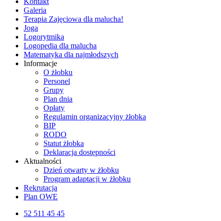
Kontakt
Galeria
Terapia Zajęciowa dla malucha!
Joga
Logorytmika
Logopedia dla malucha
Matematyka dla najmłodszych
Informacje
O żłobku
Personel
Grupy
Plan dnia
Opłaty
Regulamin organizacyjny żłobka
BIP
RODO
Statut żłobka
Deklaracja dostępności
Aktualności
Dzień otwarty w żłobku
Program adaptacji w żłobku
Rekrutacja
Plan OWE
52 511 45 45