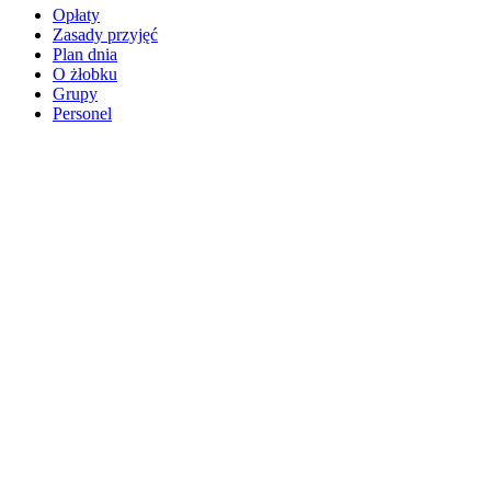
Opłaty
Zasady przyjęć
Plan dnia
O żłobku
Grupy
Personel