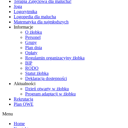
Terapia Zajęciowa dla malucha!
Joga
Logorytmika
Logopedia dla malucha
Matematyka dla najmłodszych
Informacje
O żłobku
Personel
Grupy
Plan dnia
Opłaty
Regulamin organizacyjny żłobka
BIP
RODO
Statut żłobka
Deklaracja dostępności
Aktualności
Dzień otwarty w żłobku
Program adaptacji w żłobku
Rekrutacja
Plan OWE
Menu
Home