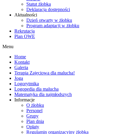
Statut żłobka
Deklaracja dostępności
Aktualności
Dzień otwarty w żłobku
Program adaptacji w żłobku
Rekrutacja
Plan OWE
Menu
Home
Kontakt
Galeria
Terapia Zajęciowa dla malucha!
Joga
Logorytmika
Logopedia dla malucha
Matematyka dla najmłodszych
Informacje
O żłobku
Personel
Grupy
Plan dnia
Opłaty
Regulamin organizacyjny żłobka