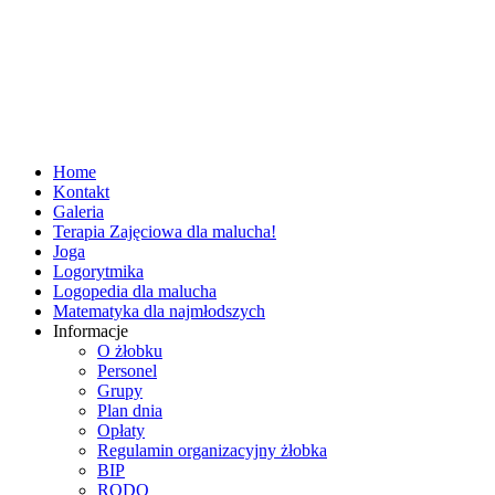
Home
Kontakt
Galeria
Terapia Zajęciowa dla malucha!
Joga
Logorytmika
Logopedia dla malucha
Matematyka dla najmłodszych
Informacje
O żłobku
Personel
Grupy
Plan dnia
Opłaty
Regulamin organizacyjny żłobka
BIP
RODO