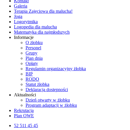
Kontakt
Galeria
Terapia Zajęciowa dla malucha!
Joga
Logorytmika
Logopedia dla malucha
Matematyka dla najmłodszych
Informacje
O żłobku
Personel
Grupy
Plan dnia
Opłaty
Regulamin organizacyjny żłobka
BIP
RODO
Statut żłobka
Deklaracja dostępności
Aktualności
Dzień otwarty w żłobku
Program adaptacji w żłobku
Rekrutacja
Plan OWE
52 511 45 45