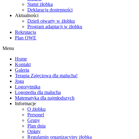
Statut żłobka
Deklaracja dostępności
Aktualności
Dzień otwarty w żłobku
Program adaptacji w żłobku
Rekrutacja
Plan OWE
Menu
Home
Kontakt
Galeria
Terapia Zajęciowa dla malucha!
Joga
Logorytmika
Logopedia dla malucha
Matematyka dla najmłodszych
Informacje
O żłobku
Personel
Grupy
Plan dnia
Opłaty
Regulamin organizacyjny żłobka