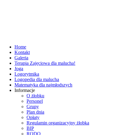
Home
Kontakt
Galeria
Terapia Zajęciowa dla malucha!
Joga
Logorytmika
Logopedia dla malucha
Matematyka dla najmłodszych
Informacje
O żłobku
Personel
Grupy
Plan dnia
Opłaty
Regulamin organizacyjny żłobka
BIP
RODO