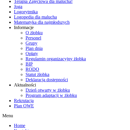
Terapia Zajęciowa dla malucha!
Joga
Logorytmika
Logopedia dla malucha
Matematyka dla najmłodszych
Informacje
O żłobku
Personel
Grupy
Plan dnia
Opłaty
Regulamin organizacyjny żłobka
BIP
RODO
Statut żłobka
Deklaracja dostępności
Aktualności
Dzień otwarty w żłobku
Program adaptacji w żłobku
Rekrutacja
Plan OWE
Menu
Home