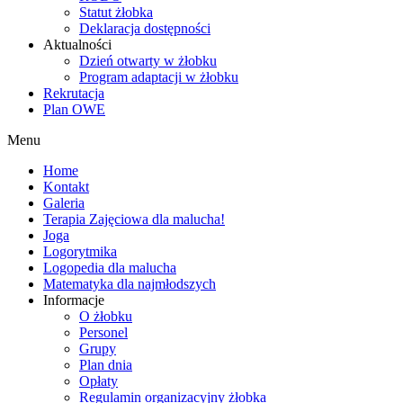
Statut żłobka
Deklaracja dostępności
Aktualności
Dzień otwarty w żłobku
Program adaptacji w żłobku
Rekrutacja
Plan OWE
Menu
Home
Kontakt
Galeria
Terapia Zajęciowa dla malucha!
Joga
Logorytmika
Logopedia dla malucha
Matematyka dla najmłodszych
Informacje
O żłobku
Personel
Grupy
Plan dnia
Opłaty
Regulamin organizacyjny żłobka