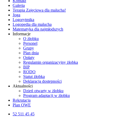
Kontakt
Galeria
Terapia Zajęciowa dla malucha!
Joga
Logorytmika
Logopedia dla malucha
Matematyka dla najmłodszych
Informacje
O żłobku
Personel
Grupy
Plan dnia
Opłaty
Regulamin organizacyjny żłobka
BIP
RODO
Statut żłobka
Deklaracja dostępności
Aktualności
Dzień otwarty w żłobku
Program adaptacji w żłobku
Rekrutacja
Plan OWE
52 511 45 45