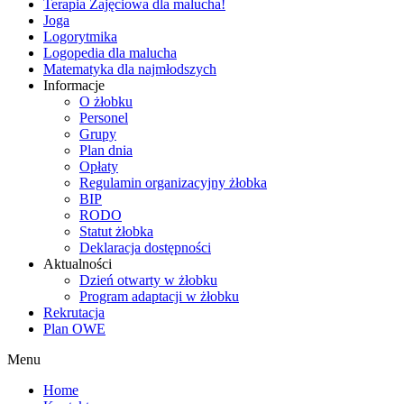
Terapia Zajęciowa dla malucha!
Joga
Logorytmika
Logopedia dla malucha
Matematyka dla najmłodszych
Informacje
O żłobku
Personel
Grupy
Plan dnia
Opłaty
Regulamin organizacyjny żłobka
BIP
RODO
Statut żłobka
Deklaracja dostępności
Aktualności
Dzień otwarty w żłobku
Program adaptacji w żłobku
Rekrutacja
Plan OWE
Menu
Home