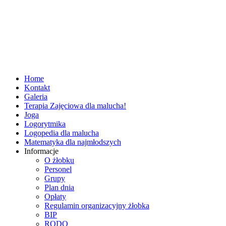
Home
Kontakt
Galeria
Terapia Zajęciowa dla malucha!
Joga
Logorytmika
Logopedia dla malucha
Matematyka dla najmłodszych
Informacje
O żłobku
Personel
Grupy
Plan dnia
Opłaty
Regulamin organizacyjny żłobka
BIP
RODO